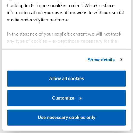
带模拟输出和现场总线。
tracking tools to personalize content. We also share
information about your use of our website with our social
查看产品
media and analytics partners.
In the absence of your explicit consent we will not track
any type of cookies – except those necessary for the
operation of the website. Before expressing your
preferences, we invite you to read GEFRAN Cookie
Show details
Policy, available at the following link:
Gefran - Cookie
policy
.
Allow all cookies
For more information, please refer to the Information
regarding processing of personal data, at the following
link:
Gefran - Privacy Policy
Customize
.
Use necessary cookies only