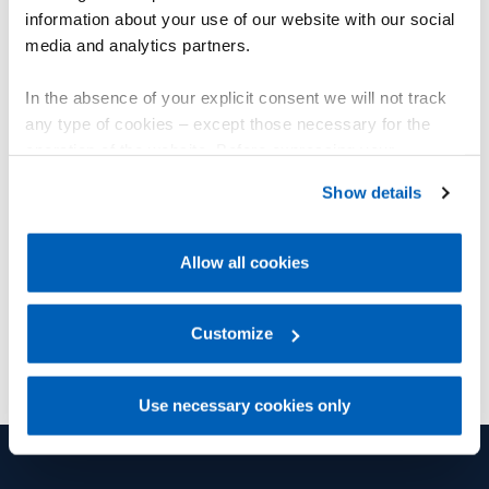
information about your use of our website with our social
media and analytics partners.
In the absence of your explicit consent we will not track
any type of cookies – except those necessary for the
PS
PR65
operation of the website. Before expressing your
旋转伺服安装
密封型工业版
preferences, we invite you to read GEFRAN Cookie
Show details
Policy, available at the following link:
Gefran - Cookie
policy
.
了解更多
了解更
Allow all cookies
For more information, please refer to the Information
regarding processing of personal data, at the following
link:
Gefran - Privacy Policy
Customize
.
Use necessary cookies only