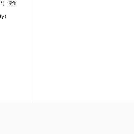
80°）倾角
ty）