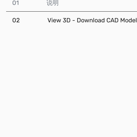
01
说明
02
View 3D - Download CAD Model