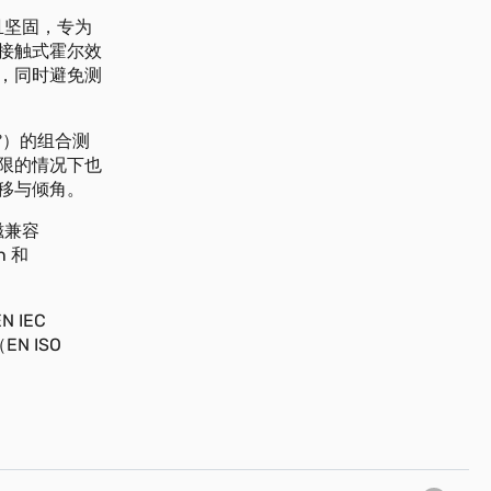
且坚固，专为
接触式霍尔效
，同时避免测
0°）的组合测
限的情况下也
移与倾角。
磁兼容
 和
 IEC
（EN ISO