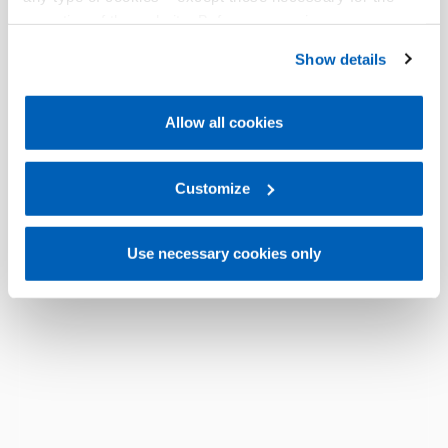
operation of the website. Before expressing your
preferences, we invite you to read GEFRAN Cookie
Show details
Policy, available at the following link:
Gefran - Cookie
policy
.
Allow all cookies
For more information, please refer to the Information
regarding processing of personal data, at the following
link:
Gefran - Privacy Policy
Customize
.
Use necessary cookies only