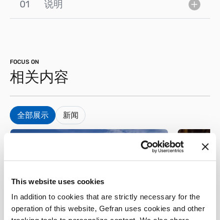
01
说明
FOCUS ON
相关内容
全部展示
新闻
This website uses cookies
In addition to cookies that are strictly necessary for the
移动式液压装置
operation of this website, Gefran uses cookies and other
移动式