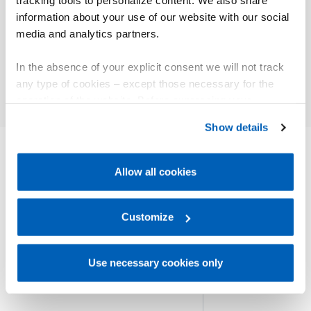
tracking tools to personalize content. We also share
New solutions for mobile
information about your use of our website with our social
hydraulics
Earth
media and analytics partners.
深入
深入
In the absence of your explicit consent we will not track
any type of cookies – except those necessary for the
operation of the website. Before expressing your
preferences, we invite you to read GEFRAN Cookie
Show details
Policy, available at the following link:
Gefran - Cookie
policy
.
Allow all cookies
其他产品
For more information, please refer to the Information
您可能会感兴趣
regarding processing of personal data, at the following
link:
Gefran - Privacy Policy
Customize
.
Use necessary cookies only