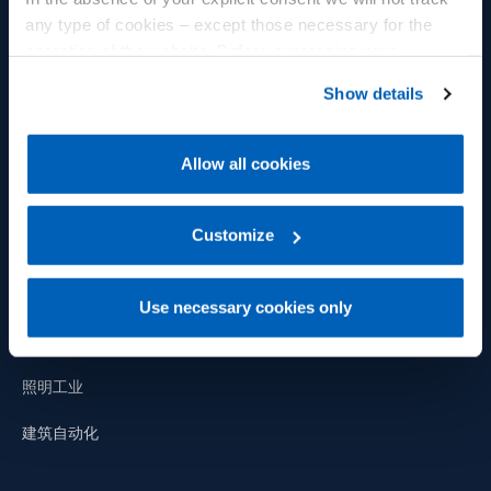
any type of cookies – except those necessary for the
控制器和指示器
工作机会
operation of the website. Before expressing your
preferences, we invite you to read GEFRAN Cookie
功率控制
我们的承诺
Show details
Policy, available at the following link:
Gefran - Cookie
policy
.
G-Mation 自动化平台
人
Allow all cookies
物联网平台
环境
For more information, please refer to the Information
regarding processing of personal data, at the following
Panel PC - CPU & 人机接口终
创新
link:
Gefran - Privacy Policy
Customize
.
端
供应链
系统集成
Use necessary cookies only
光伏行业
照明工业
建筑自动化