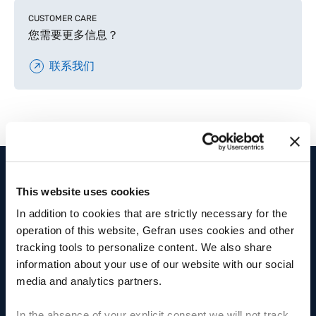
CUSTOMER CARE
您需要更多信息？
联系我们
This website uses cookies
产品和解决方案
集团
In addition to cookies that are strictly necessary for the
位移传感器
集团
operation of this website, Gefran uses cookies and other
tracking tools to personalize content. We also share
压力传感器
福利
information about your use of our website with our social
media and analytics partners.
温度传感器
Fly人才学院
应变力和力传感器
多样性
In the absence of your explicit consent we will not track