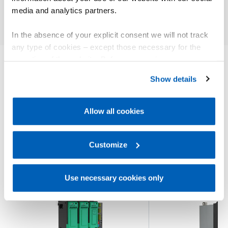
media and analytics partners.
In the absence of your explicit consent we will not track
any type of cookies – except those necessary for the
operation of the website. Before expressing your
preferences, we invite you to read GEFRAN Cookie
Show details
其他产品
Policy, available at the following link:
Gefran - Cookie
您可能会感兴趣
policy
.
Allow all cookies
For more information, please refer to the Information
regarding processing of personal data, at the following
link:
Gefran - Privacy Policy
Customize
.
新闻
Use necessary cookies only