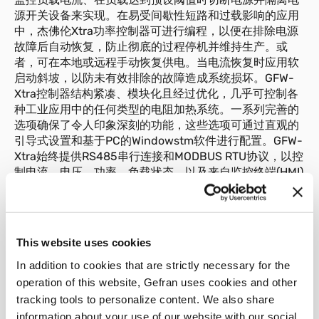
源开关设备来实现。在易受间歇性短路和过载影响的应用
中，杰佛伦Xtra功率控制器可进行编程，以便在排除电源
故障后自动恢复，防止彻底的过程停机并维持生产。或
者，可在本地或远程手动恢复供电。当电流恢复时应用软
启动斜坡，以防未有效排除的故障造成系统损坏。GFW-
Xtra控制器结构紧凑、模块化且经过优化，几乎可控制各
种工业应用中的任何类型的电阻加热系统。一系列完善的
选项确保了令人印象深刻的功能，这些选项可通过直观的
引导式设置和基于PC的Windowstm软件进行配置。GFW-
Xtra始终提供RS485串行连接和MODBUS RTU协议，以控
制电流、电压、功率、负载状态，以及来自监控终端(HMI)
或PLC的设备状态。提供第二（可选）通信端口，可选择
如下的现场总线：MODBUS RTU、ProfibusDP、
CanOpen、Modbus-TCP、以太网IP、EtherCAT。
This website uses cookies
In addition to cookies that are strictly necessary for the
operation of this website, Gefran uses cookies and other
tracking tools to personalize content. We also share
01
说明
information about your use of our website with our social