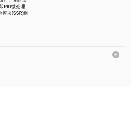
设计。系统架
PID微处理
块(SSR)组