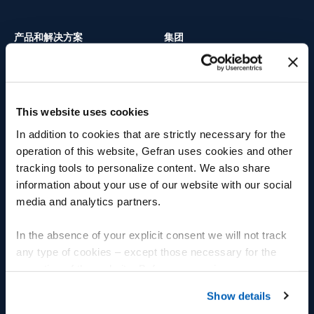
产品和解决方案
集团
位移传感器
集团
压力传感器
福利
This website uses cookies
温度传感器
Fly人才学院
In addition to cookies that are strictly necessary for the
operation of this website, Gefran uses cookies and other
应变力和力传感器
多样性
tracking tools to personalize content. We also share
控制器和指示器
工作机会
information about your use of our website with our social
media and analytics partners.
功率控制
我们的承诺
In the absence of your explicit consent we will not track
G-Mation 自动化平台
人
any type of cookies – except those necessary for the
operation of the website. Before expressing your
物联网平台
环境
preferences, we invite you to read GEFRAN Cookie
Show details
Panel PC - CPU & 人机接口终
创新
Policy, available at the following link:
Gefran - Cookie