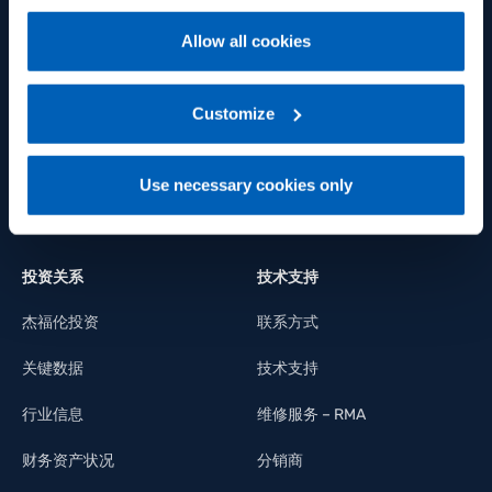
端
policy
.
供应链
Allow all cookies
系统集成
For more information, please refer to the Information
regarding processing of personal data, at the following
光伏行业
link:
Gefran - Privacy Policy
Customize
.
照明工业
Use necessary cookies only
建筑自动化
投资关系
技术支持
杰福伦投资
联系方式
关键数据
技术支持
行业信息
维修服务 – RMA
财务资产状况
分销商