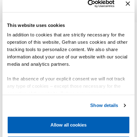
This website uses cookies
In addition to cookies that are strictly necessary for the
operation of this website, Gefran uses cookies and other
其他产品
tracking tools to personalize content. We also share
您可能会感兴趣
information about your use of our website with our social
media and analytics partners.
In the absence of your explicit consent we will not track
any type of cookies – except those necessary for the
operation of the website. Before expressing your
preferences, we invite you to read GEFRAN Cookie
Show details
Policy, available at the following link:
Gefran - Cookie
policy
.
Allow all cookies
For more information, please refer to the Information