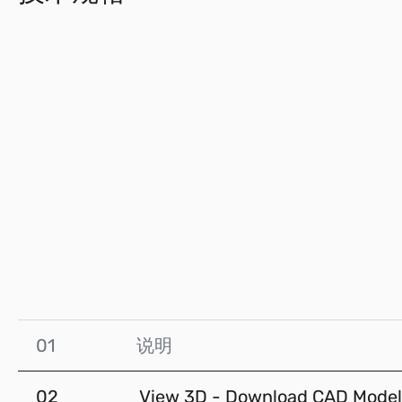
01
说明
02
View 3D - Download CAD Model