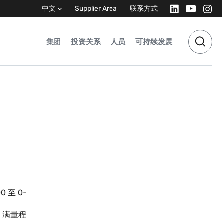
中文
Supplier Area
联系方式
集团
投资关系
人员
可持续发展
0 至 0-
% 满量程