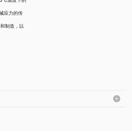
°C温度下的
械应力的传
设计和制造，以
）