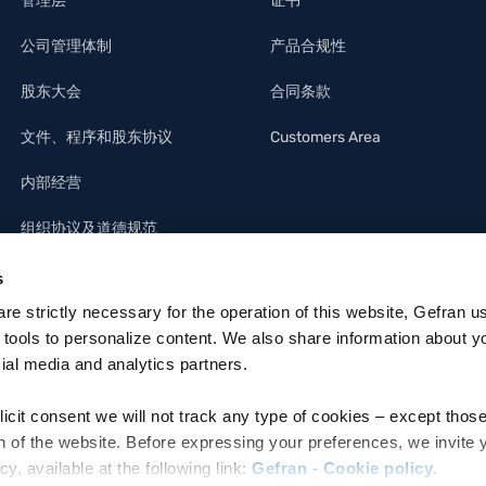
管理层
证书
公司管理体制
产品合规性
股东大会
合同条款
文件、程序和股东协议
Customers Area
内部经营
组织协议及道德规范
s
 are strictly necessary for the operation of this website, Gefran u
 tools to personalize content. We also share information about y
cial media and analytics partners.
licit consent we will not track any type of cookies – except thos
n of the website. Before expressing your preferences, we invite 
 available at the following link:
Gefran - Cookie policy
.
ettronica: MZO2A0U