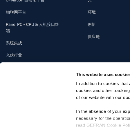
G-Mation 自动化平台
人
物联网平台
环境
Panel PC - CPU & 人机接口终
创新
端
供应链
系统集成
光伏行业
照明工业
This website uses cookie
建筑自动化
In addition to cookies that
cookies and other tracking
of our website with our so
In the absence of your exp
necessary for the operatio
Gefran SpA - Via Sebina, 74, 25050 Provaglio d'Iseo, Brescia - Italia
read GEFRAN Cookie Policy,
Tel. +39 030 9888 1 - P. IVA 03032420170 - Codice destinatario fattura el