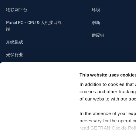
物联网平台
环境
Panel PC - CPU & 人机接口终
创新
端
供应链
系统集成
光伏行业
照明工业
This website uses cookie
建筑自动化
In addition to cookies that
cookies and other tracking
of our website with our so
In the absence of your exp
necessary for the operatio
Gefran SpA - Via Sebina, 74, 25050 Provaglio d'Iseo, Brescia - Italia
read GEFRAN Cookie Policy,
Tel. +39 030 9888 1 - P. IVA 03032420170 - Codice destinatario fattura el