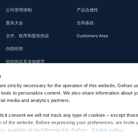
公司管理体制
产品合规性
股东大会
合同条款
文件、程序和股东协议
Customers Area
内部经营
组织协议及道德规范
s
 are strictly necessary for the operation of this website, Gefran u
 tools to personalize content. We also share information about y
cial media and analytics partners.
licit consent we will not track any type of cookies – except thos
n of the website. Before expressing your preferences, we invite 
 available at the following link:
Gefran - Cookie policy
.
ettronica: MZO2A0U