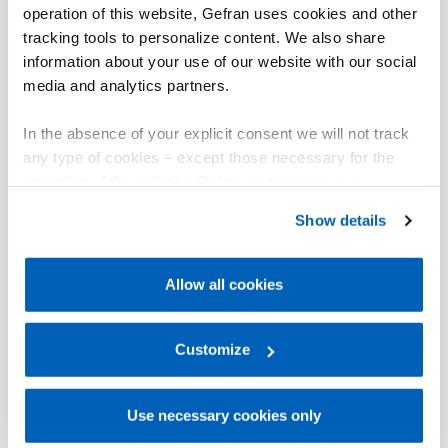
operation of this website, Gefran uses cookies and other
tracking tools to personalize content. We also share
information about your use of our website with our social
media and analytics partners.
In the absence of your explicit consent we will not track
any type of cookies – except those necessary for the
operation of the website. Before expressing your
preferences, we invite you to read GEFRAN Cookie
Show details
Policy, available at the following link:
Gefran - Cookie
policy
.
Allow all cookies
For more information, please refer to the Information
regarding processing of personal data, at the following
link:
Gefran - Privacy Policy
Customize
.
Use necessary cookies only