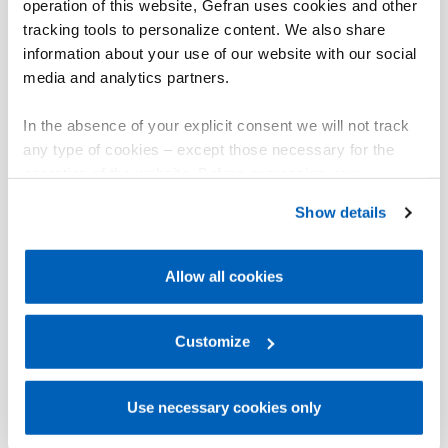
operation of this website, Gefran uses cookies and other
tracking tools to personalize content. We also share
information about your use of our website with our social
media and analytics partners.
In the absence of your explicit consent we will not track
any type of cookies – except those necessary for the
operation of the website. Before expressing your
preferences, we invite you to read GEFRAN Cookie
Show details
Policy, available at the following link:
Gefran - Cookie
policy
.
Allow all cookies
For more information, please refer to the Information
regarding processing of personal data, at the following
link:
Gefran - Privacy Policy
Customize
.
Use necessary cookies only