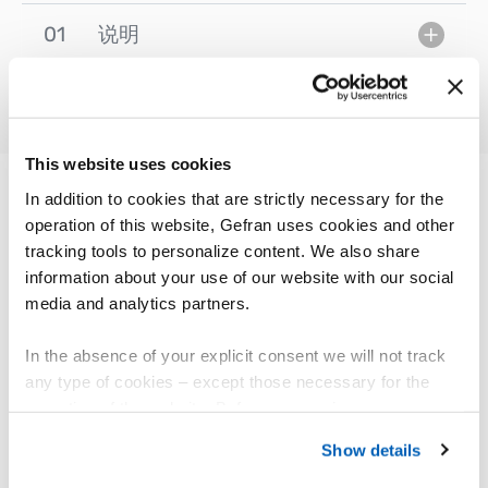
01
说明
This website uses cookies
In addition to cookies that are strictly necessary for the
operation of this website, Gefran uses cookies and other
其他产品
tracking tools to personalize content. We also share
您可能会感兴趣
information about your use of our website with our social
media and analytics partners.
In the absence of your explicit consent we will not track
any type of cookies – except those necessary for the
operation of the website. Before expressing your
preferences, we invite you to read GEFRAN Cookie
Show details
Policy, available at the following link:
Gefran - Cookie
policy
.