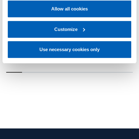
Allow all cookies
For more information, please refer to the Information
regarding processing of personal data, at the following
link:
Gefran - Privacy Policy
Customize
.
W7
W8
导热油 - FDA认证 - 压力监测套件（1/8
导热油 - FDA认证 - 压
Use necessary cookies only
DIN）
DIN）
了解更多
了解更