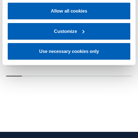
policy
.
Allow all cookies
For more information, please refer to the Information
regarding processing of personal data, at the following
link:
Gefran - Privacy Policy
Customize
.
W0
W7
Use necessary cookies only
导热油填充 - FDA认证 - 压力控制套件
导热油 - FDA认证 - 压
（1/4 DIN）
DIN）
了解更多
了解更