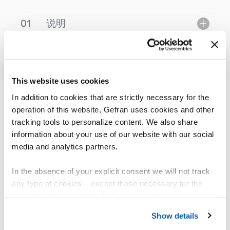
01
说明
This website uses cookies
In addition to cookies that are strictly necessary for the
operation of this website, Gefran uses cookies and other
其他产品
tracking tools to personalize content. We also share
您可能会感兴趣
information about your use of our website with our social
media and analytics partners.
In the absence of your explicit consent we will not track
any type of cookies – except those necessary for the
operation of the website. Before expressing your
preferences, we invite you to read GEFRAN Cookie
Show details
Policy, available at the following link:
Gefran - Cookie