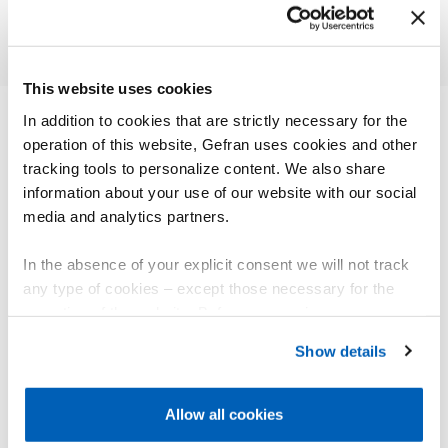
This website uses cookies
In addition to cookies that are strictly necessary for the
operation of this website, Gefran uses cookies and other
其他产品
tracking tools to personalize content. We also share
您可能会感兴趣
information about your use of our website with our social
media and analytics partners.
In the absence of your explicit consent we will not track
any type of cookies – except those necessary for the
operation of the website. Before expressing your
preferences, we invite you to read GEFRAN Cookie
Show details
Policy, available at the following link:
Gefran - Cookie
policy
.
Allow all cookies
For more information, please refer to the Information