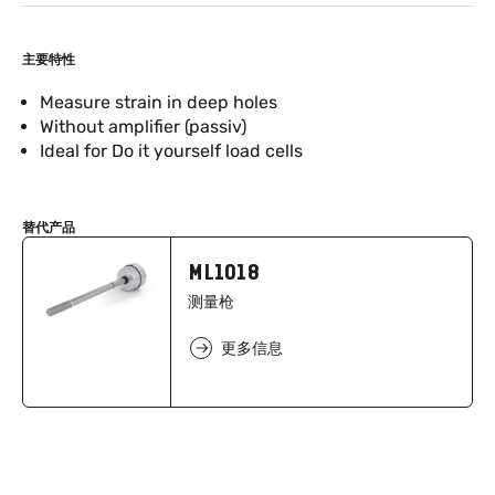
主要特性
Measure strain in deep holes
Without amplifier (passiv)
Ideal for Do it yourself load cells
替代产品
ML1018
测量枪
更多信息