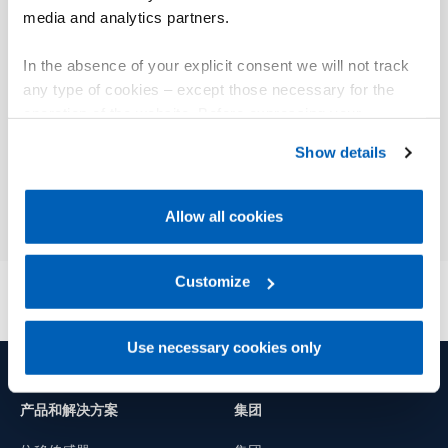
media and analytics partners.
In the absence of your explicit consent we will not track
any type of cookies – except those necessary for the
operation of the website. Before expressing your
preferences, we invite you to read GEFRAN Cookie
01
说明
Show details
Policy, available at the following link:
Gefran - Cookie
policy
.
Allow all cookies
For more information, please refer to the Information
regarding processing of personal data, at the following
link:
Gefran - Privacy Policy
Customize
.
Use necessary cookies only
产品和解决方案
集团