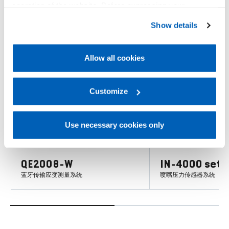
operation of the website. Before expressing your
您可能会感兴趣
preferences, we invite you to read GEFRAN Cookie
Show details
Policy, available at the following link:
Gefran - Cookie
policy
.
Allow all cookies
For more information, please refer to the Information
新闻
regarding processing of personal data, at the following
link:
Gefran - Privacy Policy
Customize
.
Use necessary cookies only
QE2008-W
IN-4000 set
蓝牙传输应变测量系统
喷嘴压力传感器系统
了解更多
了解更