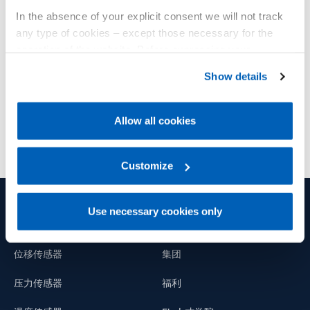
用于测量和控制工业过程中的主要变量
In the absence of your explicit consent we will not track
适用于收集和显示数字化警报和报警的条件。
any type of cookies – except those necessary for the
operation of the website. Before expressing your
查看产品
preferences, we invite you to read GEFRAN Cookie
Show details
Policy, available at the following link:
Gefran - Cookie
policy
.
Allow all cookies
For more information, please refer to the Information
regarding processing of personal data, at the following
link:
Gefran - Privacy Policy
Customize
.
Use necessary cookies only
产品和解决方案
集团
位移传感器
集团
压力传感器
福利