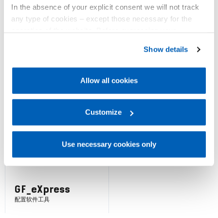
In the absence of your explicit consent we will not track
any type of cookies – except those necessary for the
operation of the website. Before expressing your
preferences, we invite you to read GEFRAN Cookie
Show details
40A48-96
Policy, available at the following link:
Gefran - Cookie
4A48-96
用于张力和电流输入的指示器/警
policy
.
报单元
张力和电流输入指示器/警报单元
Allow all cookies
For more information, please refer to the Information
regarding processing of personal data, at the following
了解更多
了解更多
link:
Gefran - Privacy Policy
Customize
.
Use necessary cookies only
GF_eXpress
配置软件工具