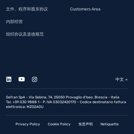
文件、程序和股东协议
Customers Area
内部经营
组织协议及道德规范
中文
Gefran SpA - Via Sebina, 74, 25050 Provaglio d'Iseo, Brescia - Italia
Tel. +39 030 9888 1 - P. IVA 03032420170 - Codice destinatario fattura
elettronica: MZO2A0U
Privacy Policy
Cookie Policy
免责声明
Netiquette