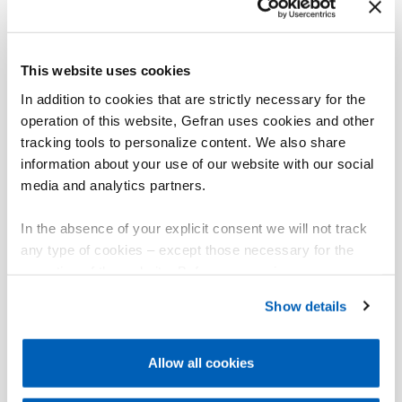
入用于功能，例如报警阀值复位、峰值复位、校验检定、
保持、报警设定点选择。可配置输出（最多4个）是继电
器还是逻辑。
This website uses cookies
仪表管理功能例如保存最大峰值、最小峰值、最大-最小峰
值。
In addition to cookies that are strictly necessary for the
可选择光电隔离的模拟量输出可用于转发输入值或是峰
operation of this website, Gefran uses cookies and other
值。
tracking tools to personalize content. We also share
information about your use of our website with our social
报警
media and analytics partners.
4 (10)个完全配置报警点。
选择“故障安全”功能
MD8拓展替换输出3和4，额外增加8个设定点。
In the absence of your explicit consent we will not track
数位通信。
any type of cookies – except those necessary for the
仪表提供可选的MODBUS RTU协议的 2/4线RS485或
operation of the website. Before expressing your
RS232串行接口用于访问仪表参数，或选择Profibus DP
preferences, we invite you to read GEFRAN Cookie
Show details
(从站)。
Policy, available at the following link:
Gefran - Cookie
配置
policy
.
菜单式结构使程序编辑过程更容易，不同的配置等级可快
Allow all cookies
速简单的检索数据。
For more information, please refer to the Information
regarding processing of personal data, at the following