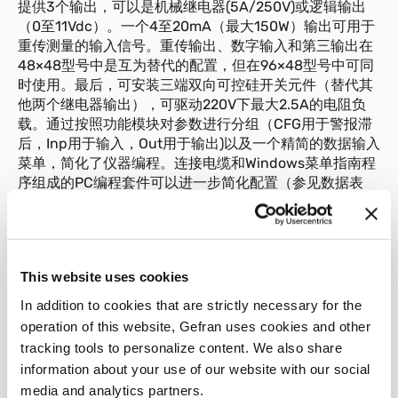
提供3个输出，可以是机械继电器(5A/250V)或逻辑输出
（0至11Vdc）。一个4至20mA（最大150W）输出可用于
重传测量的输入信号。重传输出、数字输入和第三输出在
48×48型号中是互为替代的配置，但在96×48型号中可同
时使用。最后，可安装三端双向可控硅开关元件（替代其
他两个继电器输出），可驱动220V下最大2.5A的电阻负
载。通过按照功能模块对参数进行分组（CFG用于警报滞
后，Inp用于输入，Out用于输出)以及一个精简的数据输入
菜单，简化了仪器编程。连接电缆和Windows菜单指南程
序组成的PC编程套件可以进一步简化配置（参见数据表
cod. 80021）。一个可配置的个人软件保护代码（密码保
护）可用于限制编辑和显示配置参数的级别。
This website uses cookies
In addition to cookies that are strictly necessary for the
01
说明
operation of this website, Gefran uses cookies and other
tracking tools to personalize content. We also share
information about your use of our website with our social
media and analytics partners.