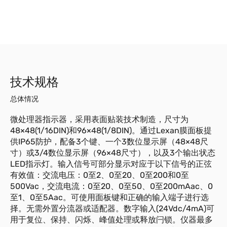
技术规格
总体情况
微处理器指示器，采用表面贴装技术制造，尺寸为
48×48(1/16DIN)和96×48(1/8DIN)。通过Lexan膜面板提
供IP65防护，配备3个键、一个3数位显示屏（48×48尺
寸）或3/4数位显示屏（96×48尺寸），以及3个输出状态
LED指示灯。输入信号可部分显示对应于以下信号的正弦
有效值：交流电压：0至2、0至20、0至200和0至
500Vac，交流电流：0至20、0至50、0至200mAac、0
至1、0至5Aac。可使用面板键和正确的输入端子进行选
择。无需外置分流器或适配器。数字输入(24Vdc/4mA)可
用于复位、保持、闪烁、峰值处理或释放闩锁。仪器最多