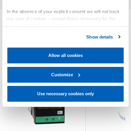
In the absence of your explicit consent we will not track
any type of cookies – except those necessary for the
operation of the website. Before expressing your
其他产品
preferences, we invite you to read GEFRAN Cookie
您可能会感兴趣
Show details
Policy, available at the following link:
Gefran - Cookie
policy
.
Allow all cookies
For more information, please refer to the Information
regarding processing of personal data, at the following
link:
Gefran - Privacy Policy
Customize
.
Use necessary cookies only