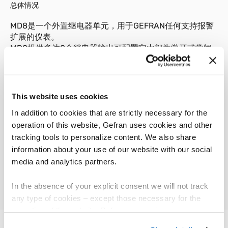
总体情况
MD8是一个外置继电器单元，用于GEFRAN任何支持报警
扩展的仪表。
MD8提供多达8个继电器输出可配置它内部为常开或常闭
触点。
可替换为8个逻辑输出。
面板的8个LED指示继电器通电的状态。
一个普通的3线连接该单元到主站仪表。
This website uses cookies
In addition to cookies that are strictly necessary for the
operation of this website, Gefran uses cookies and other
tracking tools to personalize content. We also share
information about your use of our website with our social
01
说明
media and analytics partners.
In the absence of your explicit consent we will not track
any type of cookies – except those necessary for the
operation of the website. Before expressing your
preferences, we invite you to read GEFRAN Cookie