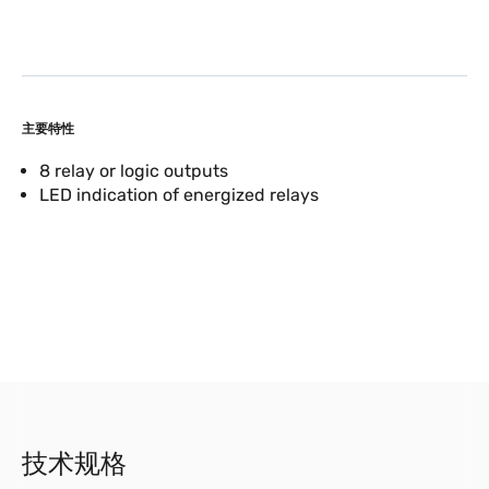
主要特性
8 relay or logic outputs
LED indication of energized relays
技术规格