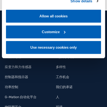
Show details
Policy, available at the following link:
Gefran - Cookie
policy
.
Allow all cookies
For more information, please refer to the Information
regarding processing of personal data, at the following
产品和解决方案
集团
link:
Gefran - Privacy Policy
Customize
.
位移传感器
集团
压力传感器
福利
Use necessary cookies only
温度传感器
Fly人才学院
应变力和力传感器
多样性
控制器和指示器
工作机会
功率控制
我们的承诺
G-Mation 自动化平台
人