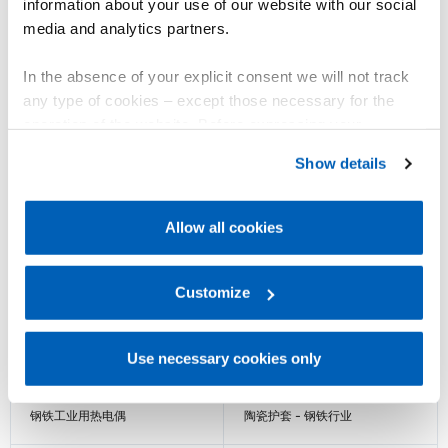
information about your use of our website with our social
media and analytics partners.
In the absence of your explicit consent we will not track
any type of cookies – except those necessary for the
operation of the website. Before expressing your
TC6M
TC7M
preferences, we invite you to read GEFRAN Cookie
氧化镁 - 通用
氧化镁 - 通用
Show details
Policy, available at the following link:
Gefran - Cookie
policy
.
了解更多
了解更多
Allow all cookies
For more information, please refer to the Information
regarding processing of personal data, at the following
link:
Gefran - Privacy Policy
Customize
.
Use necessary cookies only
TC8
TC9
钢铁工业用热电偶
陶瓷护套 - 钢铁行业