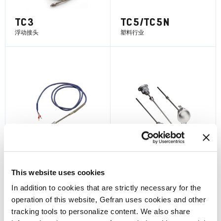
TC3
TC5/TC5N
浮动接头
塑料行业
了解更多
了解更多
TC5M
TC6
氧化镁隔离 - 通用
通用
This website uses cookies
In addition to cookies that are strictly necessary for the
了解更多
了解更多
operation of this website, Gefran uses cookies and other
tracking tools to personalize content. We also share