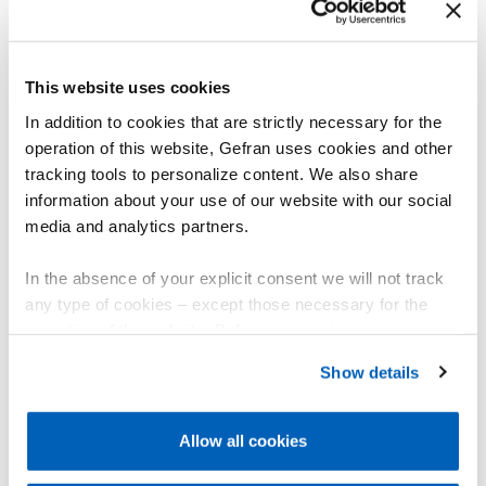
其他产品
This website uses cookies
您可能会感兴趣
In addition to cookies that are strictly necessary for the
operation of this website, Gefran uses cookies and other
tracking tools to personalize content. We also share
information about your use of our website with our social
media and analytics partners.
In the absence of your explicit consent we will not track
any type of cookies – except those necessary for the
operation of the website. Before expressing your
preferences, we invite you to read GEFRAN Cookie
Show details
Policy, available at the following link:
Gefran - Cookie
policy
.
Allow all cookies
For more information, please refer to the Information
regarding processing of personal data, at the following