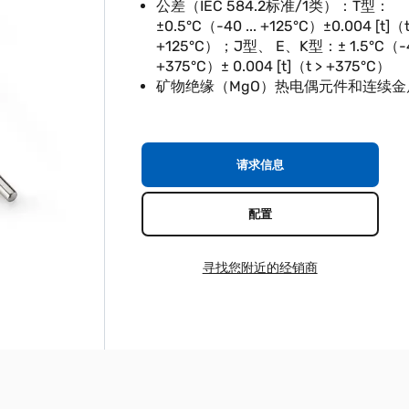
公差（IEC 584.2标准/1类）：T型：
±0.5°C（-40 ... +125°C）±0.004 [t]（t
+125°C）；J型、 E、K型：± 1.5°C（-40
+375°C）± 0.004 [t]（t > +375°C）
矿物绝缘（MgO）热电偶元件和连续金
请求信息
配置
寻找您附近的经销商