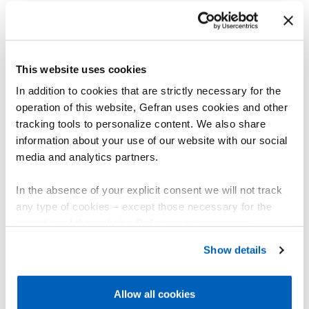
其他产品
您可能会感兴趣
This website uses cookies
In addition to cookies that are strictly necessary for the
operation of this website, Gefran uses cookies and other
tracking tools to personalize content. We also share
information about your use of our website with our social
media and analytics partners.
In the absence of your explicit consent we will not track
any type of cookies – except those necessary for the
operation of the website. Before expressing your
preferences, we invite you to read GEFRAN Cookie
Show details
Policy, available at the following link:
Gefran - Cookie
policy
.
Allow all cookies
For more information, please refer to the Information