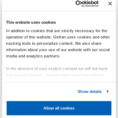
This website uses cookies
其他产品
In addition to cookies that are strictly necessary for the
您可能会感兴趣
operation of this website, Gefran uses cookies and other
tracking tools to personalize content. We also share
information about your use of our website with our social
media and analytics partners.
In the absence of your explicit consent we will not track
any type of cookies – except those necessary for the
operation of the website. Before expressing your
preferences, we invite you to read GEFRAN Cookie
Show details
Policy, available at the following link:
Gefran - Cookie
policy
.
Allow all cookies
For more information, please refer to the Information