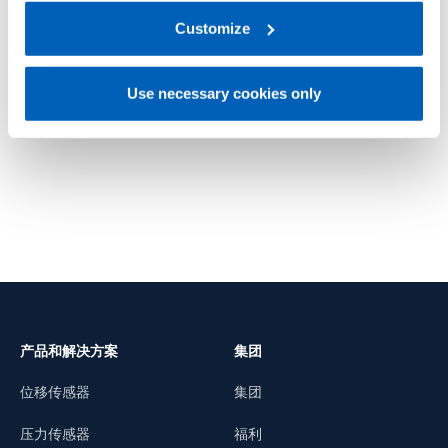
regarding processing of personal data, at the following
link:
Gefran - Privacy Policy
Customize
.
电阻温度计配件
电缆、护套、配件、接头、放大器、适配
器、显示器、远程输入、连接器
Use necessary cookies only
了解更多
产品和解决方案
集团
位移传感器
集团
压力传感器
福利