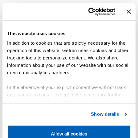
This website uses cookies
其他产品
In addition to cookies that are strictly necessary for the
您可能会感兴趣
operation of this website, Gefran uses cookies and other
tracking tools to personalize content. We also share
information about your use of our website with our social
media and analytics partners.
In the absence of your explicit consent we will not track
any type of cookies – except those necessary for the
operation of the website. Before expressing your
preferences, we invite you to read GEFRAN Cookie
Show details
Policy, available at the following link:
Gefran - Cookie
policy
.
Allow all cookies