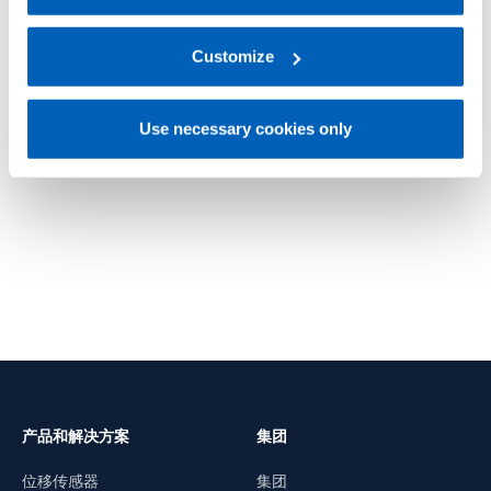
For more information, please refer to the Information
regarding processing of personal data, at the following
link:
Gefran - Privacy Policy
Customize
.
TR1
TR1M MgO
通用
通用
Use necessary cookies only
了解更多
了解更
产品和解决方案
集团
位移传感器
集团