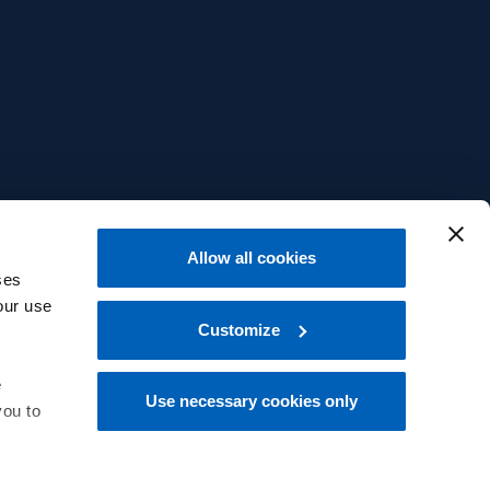
Allow all cookies
ses
our use
Customize
e
Use necessary cookies only
you to
中文
 at the