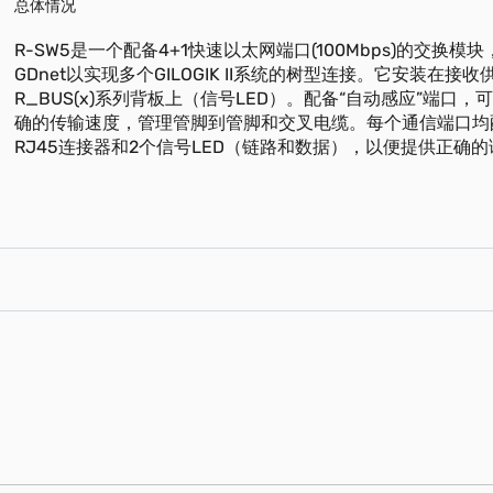
总体情况
R-SW5是一个配备4+1快速以太网端口(100Mbps)的交换模
GDnet以实现多个GILOGIK II系统的树型连接。它安装在接收
R_BUS(x)系列背板上（信号LED）。配备“自动感应”端口
确的传输速度，管理管脚到管脚和交叉电缆。每个通信端口均
RJ45连接器和2个信号LED（链路和数据），以便提供正确