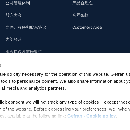
公司管理体制
产品合规性
股东大会
合同条款
文件、程序和股东协议
Customers Area
内部经营
组织协议及道德规范
s
 are strictly necessary for the operation of this website, Gefran u
 tools to personalize content. We also share information about y
cial media and analytics partners.
licit consent we will not track any type of cookies – except thos
n of the website. Before expressing your preferences, we invite 
 available at the following link:
Gefran - Cookie policy
.
ettronica: MZO2A0U
e refer to the Information regarding processing of personal data,