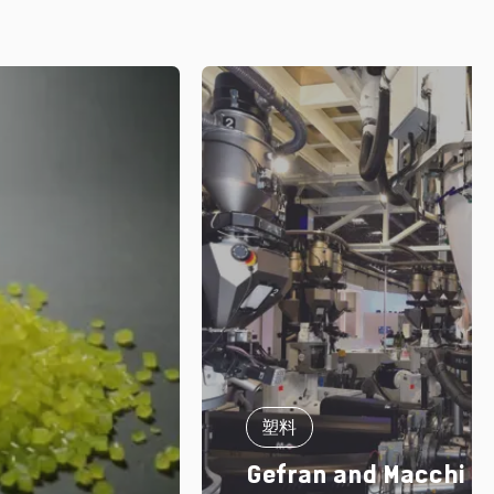
塑料
Gefran and Macchi