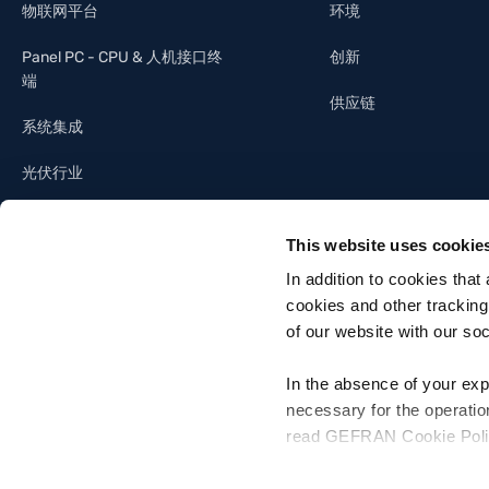
物联网平台
环境
Panel PC - CPU & 人机接口终
创新
端
供应链
系统集成
光伏行业
照明工业
This website uses cookie
建筑自动化
In addition to cookies that
cookies and other tracking
of our website with our so
In the absence of your exp
necessary for the operatio
Gefran SpA - Via Sebina, 74, 25050 Provaglio d'Iseo, Brescia - Italia
read GEFRAN Cookie Policy,
Tel. +39 030 9888 1 - P. IVA 03032420170 - Codice destinatario fattura el
For more information, pleas