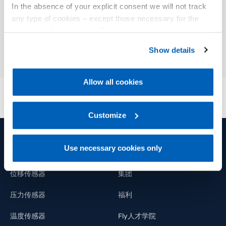
In the absence of your explicit consent we will not track
any type of cookies – except those necessary for the
01
说明
operation of the website. Before expressing your
preferences, we invite you to read GEFRAN Cookie
Show details
Policy, available at the following link:
Gefran - Cookie
policy
.
Allow all cookies
For more information, please refer to the Information
regarding processing of personal data, at the following
link:
Gefran - Privacy Policy
Customize
.
Use necessary cookies only
产品和解决方案
集团
位移传感器
集团
压力传感器
福利
温度传感器
Fly人才学院