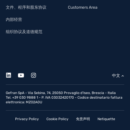
文件、程序和股东协议
Customers Area
内部经营
组织协议及道德规范
中文
Gefran SpA - Via Sebina, 74, 25050 Provaglio d'Iseo, Brescia - Italia
Tel. +39 030 9888 1 - P. IVA 03032420170 - Codice destinatario fattura
elettronica: MZO2A0U
Privacy Policy
Cookie Policy
免责声明
Netiquette