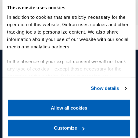
This website uses cookies
In addition to cookies that are strictly necessary for the
operation of this website, Gefran uses cookies and other
tracking tools to personalize content. We also share
information about your use of our website with our social
media and analytics partners.
In the absence of your explicit consent we will not track
any type of cookies – except those necessary for the
产品和解决方案
集团
operation of the website. Before expressing your
preferences, we invite you to read GEFRAN Cookie
位移传感器
集团
Show details
Policy, available at the following link:
Gefran - Cookie
压力传感器
福利
policy
.
Allow all cookies
温度传感器
Fly人才学院
For more information, please refer to the Information
regarding processing of personal data, at the following
应变力和力传感器
多样性
link:
Gefran - Privacy Policy
Customize
.
控制器和指示器
工作机会