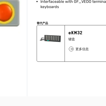
Interfaceable with GF_VEDO terminal
keyboards
替代产品
eKM32
键盘
更多信息