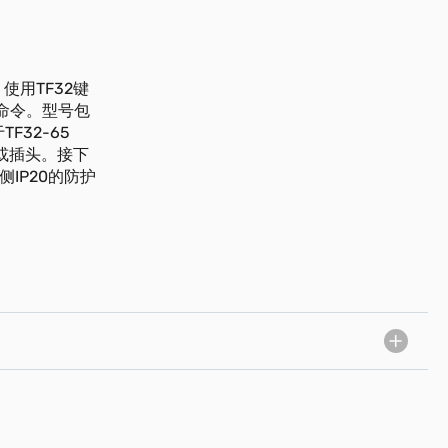
使用TF32键
盘命令。型号包
TF32-65
钮或插头。接下
IP20的防护