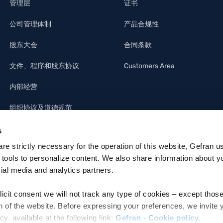
管理层
证书
公司管理体制
产品合规性
股东大会
合同条款
文件、程序和股东协议
Customers Area
内部经营
组织协议及道德规范
s
 are strictly necessary for the operation of this website, Gefran u
 tools to personalize content. We also share information about y
cial media and analytics partners.
licit consent we will not track any type of cookies – except thos
n of the website. Before expressing your preferences, we invite 
 available at the following link:
Gefran - Cookie policy
.
ettronica: MZO2A0U