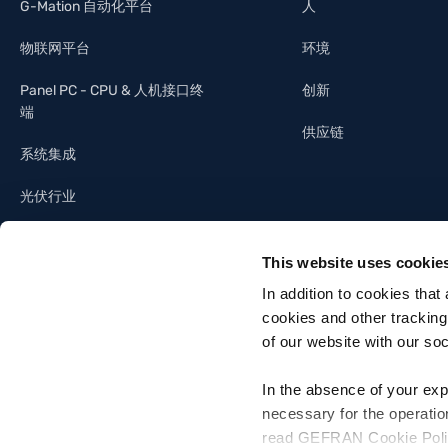
G-Mation 自动化平台
人
物联网平台
环境
Panel PC - CPU & 人机接口终
创新
端
供应链
系统集成
光伏行业
照明工业
This website uses cookie
建筑自动化
In addition to cookies that
cookies and other tracking
of our website with our so
In the absence of your exp
necessary for the operatio
Gefran SpA - Via Sebina, 74, 25050 Provaglio d'Iseo, Brescia - Italia
read GEFRAN Cookie Policy,
Tel. +39 030 9888 1 - P. IVA 03032420170 - Codice destinatario fattura el