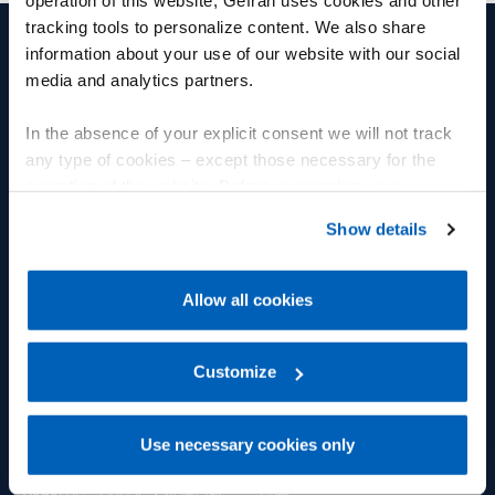
operation of this website, Gefran uses cookies and other
tracking tools to personalize content. We also share
information about your use of our website with our social
media and analytics partners.
产品和解决方案
集团
位移传感器
集团
In the absence of your explicit consent we will not track
any type of cookies – except those necessary for the
压力传感器
福利
operation of the website. Before expressing your
preferences, we invite you to read GEFRAN Cookie
温度传感器
Fly人才学院
Show details
Policy, available at the following link:
Gefran - Cookie
应变力和力传感器
多样性
policy
.
Allow all cookies
控制器和指示器
工作机会
For more information, please refer to the Information
regarding processing of personal data, at the following
功率控制
我们的承诺
link:
Gefran - Privacy Policy
Customize
.
G-Mation 自动化平台
人
Use necessary cookies only
物联网平台
环境