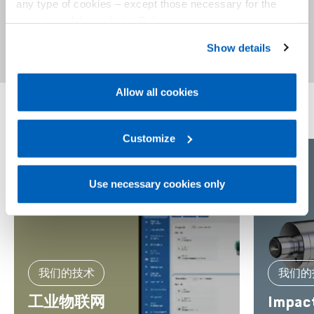
器化 VPN 能够完全安全地访问 GAIA 云平台，而无需通
any type of cookies – except those necessary for the
过额外的网关。
operation of the website. Before expressing your
至于全边缘部署，8 GB 内存和多核 CPU 架构允许执行
preferences, we invite you to read GEFRAN Cookie
众多操作员支持任务，且绝不会影响机器控制。
Show details
Policy, available at the following link:
Gefran - Cookie
policy
.
Allow all cookies
For more information, please refer to the Information
regarding processing of personal data, at the following
link:
Gefran - Privacy Policy
Customize
.
Use necessary cookies only
我们的技术
我们的
工业物联网
Impac