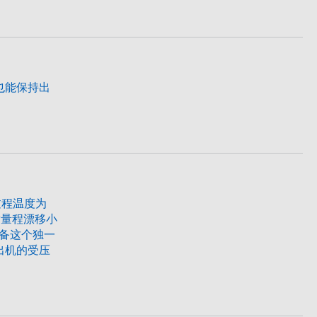
也能保持出
产过程温度为
，满量程漂移小
具备这个独一
出机的受压