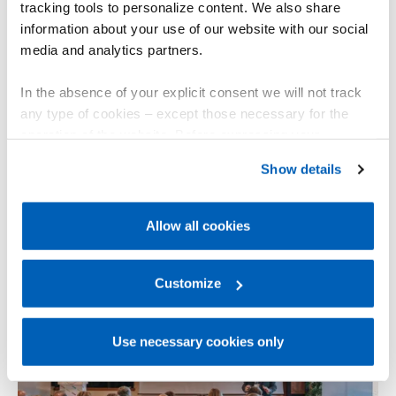
tracking tools to personalize content. We also share
information about your use of our website with our social
media and analytics partners.
In the absence of your explicit consent we will not track
any type of cookies – except those necessary for the
operation of the website. Before expressing your
preferences, we invite you to read GEFRAN Cookie
2024年10月14日
Show details
Policy, available at the following link:
Gefran - Cookie
Gefran receives the “Procurement and Supply
policy
.
Management Excellence Awards”
Allow all cookies
For more information, please refer to the Information
regarding processing of personal data, at the following
link:
Gefran - Privacy Policy
Customize
.
Use necessary cookies only