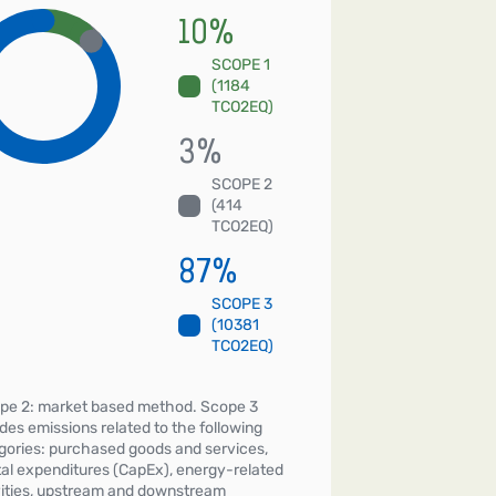
10
%
SCOPE 1
(1184
TCO2EQ)
3
%
SCOPE 2
(414
TCO2EQ)
87
%
SCOPE 3
(10381
TCO2EQ)
pe 2: market based method. Scope 3
udes emissions related to the following
gories: purchased goods and services,
tal expenditures (CapEx), energy-related
vities, upstream and downstream