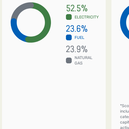
52.5
%
ELECTRICITY
23.6
%
FUEL
23.9
%
NATURAL
GAS
*Sco
incl
cate
capi
acti