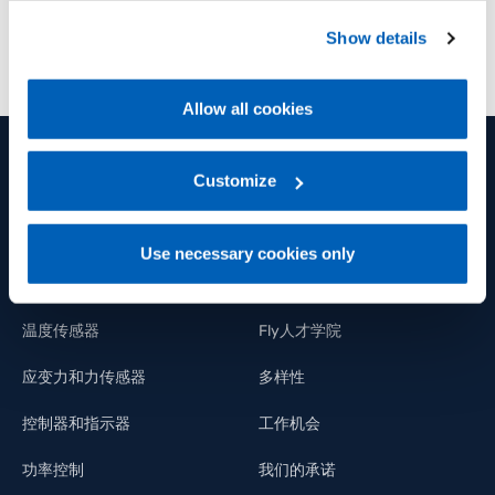
preferences, we invite you to read GEFRAN Cookie
Show details
Policy, available at the following link:
Gefran - Cookie
policy
.
Allow all cookies
For more information, please refer to the Information
regarding processing of personal data, at the following
link:
Gefran - Privacy Policy
Customize
.
产品和解决方案
集团
位移传感器
集团
Use necessary cookies only
压力传感器
福利
温度传感器
Fly人才学院
应变力和力传感器
多样性
控制器和指示器
工作机会
功率控制
我们的承诺