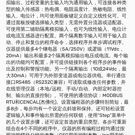
拟输出。过程变量的主输入均为通用输入，可连接各种类
型的输入传感器：热电偶、电阻温度计、热敏电阻、线性
输入、电位计，均可使用面板键定义自定义线性化可。可
通过面板按键选择输入类型，无需外置分流器或适配器。
可使用第二辅助隔离模拟输入，也可为线性输入、电位计
或电流互感器进行配置。两个隔离数字输入可用于输入启
动、停止和复位的程序命令，选择程序并单步调试程序。
仪器提供最多4个继电器（5A/250V）或逻辑（11Vdc，
20mA）输出和最多2个隔离模拟输出电压或电流。每个输
出的功能均可配置，并可提供链接到各个程序步的事件输
出及控制和警报功能。另一个隔离输出（10或24Vdc，最
大30mA）可用于为外部变送器或电位器供电。串行通信
接口RS485（RS232C兼容）可读取或修改任何参数，并
在线管理仪器（本地/远程、手动/自动、内部定时器控
制、输出的直接控制）。可使用的通信协议：MODBUS
RTU和CENCAL(杰佛伦)。设置编程器的步骤特别简短，最
多8步，每步均有一个设定点斜坡和保持。还可轻松设置
逻辑输入和事件输出所需的任何联锁，使用“Step”菜单中
的几个设置步骤，还可设定首选的重启类型。各步可重新
组合在4个不同的程序中。仪器的所有编程过程均通过按