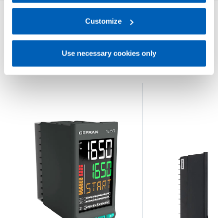
regarding processing of personal data, at the following
link:
Gefran - Privacy Policy
Customize
.
其他产品
您可能会感兴趣
Use necessary cookies only