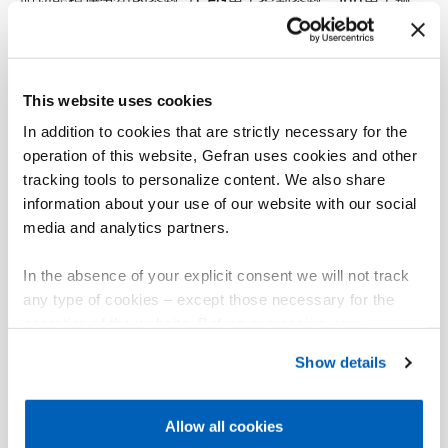
照功能模块分组的参数（CFG用于控制参数，Inp用于输
入，Out用于输出等）来实现，还可选择简化菜单来输入
最常用的参数。仪器还可选择作为硬件配置功能的参数，
自动隐藏无影响的参数。为了进一步简化配置，PC提供了
一个编程工具包，其中包括Windows菜单驱动配置程序和
This website uses cookies
必要的电缆连接仪器（参见数据表cod.80021）。编程器
除执行控制主输出的程序（加热/冷却，两个独立的PID回
In addition to cookies that are strictly necessary for the
路）以外，还可使用公共时基重传2个不同的设定点概要
operation of this website, Gefran uses cookies and other
文件至使用两个模拟输出的从属控制器。在编程器的执行
tracking tools to personalize content. We also share
阶段，两个显示屏可监控程序的行为，并立即进行任何必
information about your use of our website with our social
要的调整。
media and analytics partners.
In the absence of your explicit consent we will not track
any type of cookies – except those necessary for the
operation of the website. Before expressing your
01
说明
preferences, we invite you to read GEFRAN Cookie
Show details
Policy, available at the following link:
Gefran - Cookie
policy
.
Allow all cookies
For more information, please refer to the Information