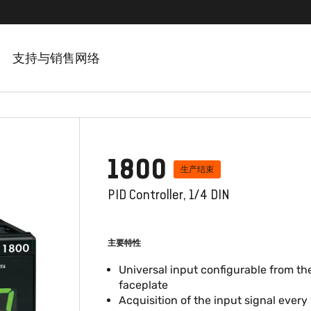
支持与销售网络
1800
生产结束
PID Controller, 1/4 DIN
主要特性
Universal input configurable from th
faceplate
Acquisition of the input signal ever