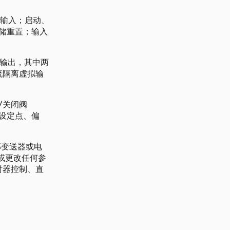
字输入；启动、
存储重置；输入
毫安)输出，其中两
流隔离虚拟输
/关闭阀
设定点、偏
外部变送器或电
取或更改任何参
时器控制、直