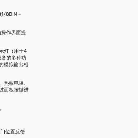
8DIN –
为操作界面提
指示灯（用于4
设备的多种功
置的模拟输出相
、热敏电阻、
过面板按键进
。
阀门位置反馈