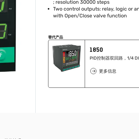
; resolution 30000 steps
Two control outputs: relay, logic or 
with Open/Close valve function
替代产品
1850
PID控制器双回路，1/4 DI
更多信息