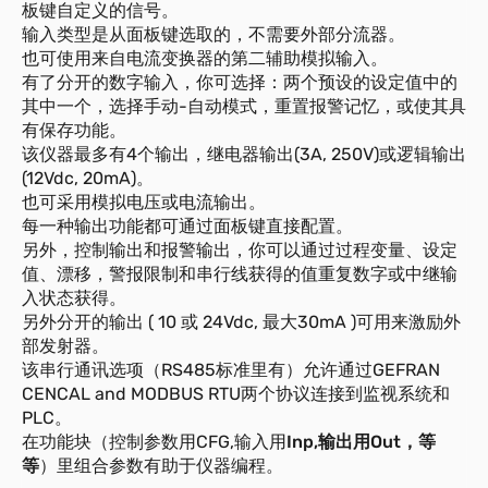
板键自定义的信号。
输入类型是从面板键选取的，不需要外部分流器。
也可使用来自电流变换器的第二辅助模拟输入。
有了分开的数字输入，你可选择：两个预设的设定值中的
其中一个，选择手动-自动模式，重置报警记忆，或使其具
有保存功能。
该仪器最多有4个输出，继电器输出(3A, 250V)或逻辑输出
(12Vdc, 20mA)。
也可采用模拟电压或电流输出。
每一种输出功能都可通过面板键直接配置。
另外，控制输出和报警输出，你可以通过过程变量、设定
值、漂移，警报限制和串行线获得的值重复数字或中继输
入状态获得。
另外分开的输出 ( 10 或 24Vdc, 最大30mA )可用来激励外
部发射器。
该串行通讯选项（RS485标准里有）允许通过GEFRAN
CENCAL and MODBUS RTU两个协议连接到监视系统和
PLC。
在功能块（控制参数用CFG,输入用
Inp,输出用Out，等
等
）里组合参数有助于仪器编程。