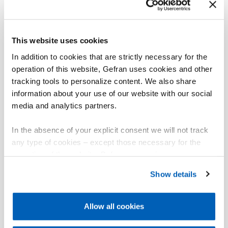
This website uses cookies
In addition to cookies that are strictly necessary for the
operation of this website, Gefran uses cookies and other
tracking tools to personalize content. We also share
information about your use of our website with our social
media and analytics partners.
In the absence of your explicit consent we will not track
any type of cookies – except those necessary for the
operation of the website. Before expressing your
preferences, we invite you to read GEFRAN Cookie
Show details
Policy, available at the following link:
Gefran - Cookie
policy
.
Allow all cookies
For more information, please refer to the Information
regarding processing of personal data, at the following