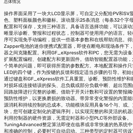
总体情况
操作界面采用了一块大LCD显示屏，可自定义分配给PV和SV
色、塑料面板颜色和徽标。滚动显示25条消息（每条32个字
配置和可保存，支持三种语言。具备语言选择功能，可以滚动
晰显示诊断、警报和过程状态，控制器可使用用户的语言。轻
序可实现免手动编程，提供一些基本参数和在线帮助消息。得
Zapper电池的迷你便携式配置器，即使在断电和现场条件下
器之间克隆配置。利用GF_eXpress软件和PC，您无需为设
扩展配置编程、创建配方和更新固件。借助智能配置器功能，
个简单的问题，即可获得所需的参数配方。本地配置和操作只
LED的四个键，作为按键的反馈和指定适当步骤的引导。初始
通过键盘和GF_eXpress软件工具重置。诊断、预防性维护
对损坏或连接错误的探头、总负载或部分负载中断、超出范围
回路故障进行完整的诊断。借助于开关计数和可设置的警报阈
预防性维护，以更换磨损的致动器。带异常变化警报的内置能
源消耗和持续控制的总成本。功能模块应用具备16个与、或
块，您可创建定制化的逻辑序列，以实现完整的和灵活的机器
利用控制器的硬件资源，无需定时器和小型PLC等外部设备。
TuningAdvanced整定算法即使在临界或非常快速的热系统
和准确的控制，必要时可自动启动。三种类型的定时器可供设