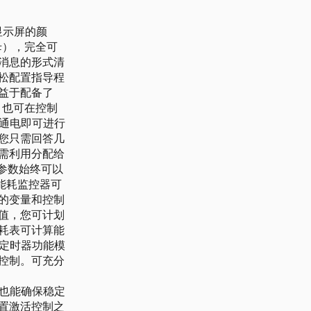
显示屏的颜
母），完全可
消息的形式清
松配置指导程
益于配备了
，也可在控制
备通电即可进行
您只需回答几
需利用分配给
参数始终可以
和能耗监控器可
的变量和控制
值，您可计划
耗表可计算能
、定时器功能模
控制。可充分
中也能确保稳定
置激活控制之