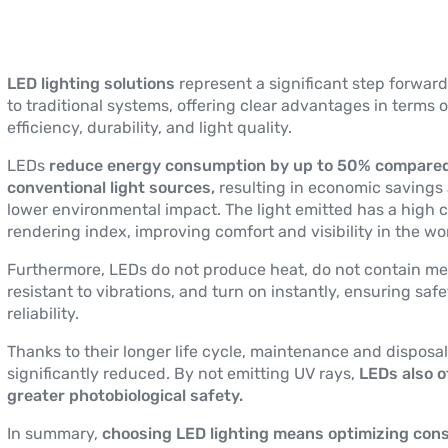
LED lighting solutions
represent a significant step forwa
to traditional systems, offering clear advantages in terms 
efficiency, durability, and light quality.
LEDs
reduce energy consumption by up to 50% compared
conventional light sources,
resulting in economic savings
lower environmental impact. The light emitted has a high c
rendering index, improving comfort and visibility in the wo
Furthermore, LEDs do not produce heat, do not contain me
resistant to vibrations, and turn on instantly, ensuring saf
reliability.
Thanks to their longer life cycle, maintenance and disposal
significantly reduced. By not emitting UV rays,
LEDs also o
greater photobiological safety.
In summary,
choosing LED lighting means optimizing con