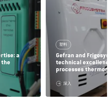
塑料
rtise: a
Gefran and Frigosyst
 the
technical excellence 
processes thermore
深入