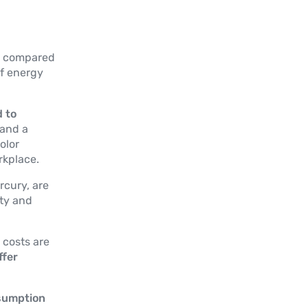
rd compared
of energy
 to
 and a
olor
rkplace.
rcury, are
ety and
 costs are
ffer
sumption