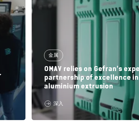
金属
OMAV relies on Gefran’s expe
了
partnership of excellence in
aluminium extrusion
深入